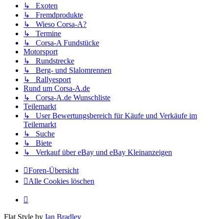
↳ Exoten
↳ Fremdprodukte
↳ Wieso Corsa-A?
↳ Termine
↳ Corsa-A Fundstücke
Motorsport
↳ Rundstrecke
↳ Berg- und Slalomrennen
↳ Rallyesport
Rund um Corsa-A.de
↳ Corsa-A.de Wunschliste
Teilemarkt
↳ User Bewertungsbereich für Käufe und Verkäufe im
Teilemarkt
↳ Suche
↳ Biete
↳ Verkauf über eBay und eBay Kleinanzeigen
Foren-Übersicht
Alle Cookies löschen
Flat Style by
Ian Bradley