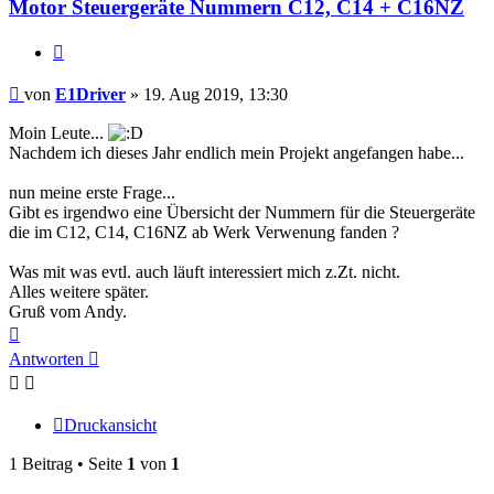
Motor Steuergeräte Nummern C12, C14 + C16NZ
Zitieren
Beitrag
von
E1Driver
»
19. Aug 2019, 13:30
Moin Leute...
Nachdem ich dieses Jahr endlich mein Projekt angefangen habe...
nun meine erste Frage...
Gibt es irgendwo eine Übersicht der Nummern für die Steuergeräte
die im C12, C14, C16NZ ab Werk Verwenung fanden ?
Was mit was evtl. auch läuft interessiert mich z.Zt. nicht.
Alles weitere später.
Gruß vom Andy.
Nach
oben
Antworten
Druckansicht
1 Beitrag • Seite
1
von
1