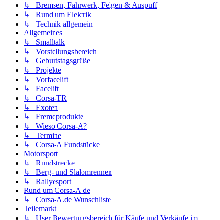
↳ Bremsen, Fahrwerk, Felgen & Auspuff
↳ Rund um Elektrik
↳ Technik allgemein
Allgemeines
↳ Smalltalk
↳ Vorstellungsbereich
↳ Geburtstagsgrüße
↳ Projekte
↳ Vorfacelift
↳ Facelift
↳ Corsa-TR
↳ Exoten
↳ Fremdprodukte
↳ Wieso Corsa-A?
↳ Termine
↳ Corsa-A Fundstücke
Motorsport
↳ Rundstrecke
↳ Berg- und Slalomrennen
↳ Rallyesport
Rund um Corsa-A.de
↳ Corsa-A.de Wunschliste
Teilemarkt
↳ User Bewertungsbereich für Käufe und Verkäufe im