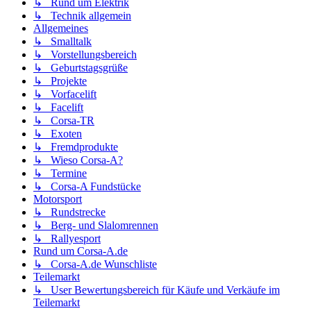
↳ Rund um Elektrik
↳ Technik allgemein
Allgemeines
↳ Smalltalk
↳ Vorstellungsbereich
↳ Geburtstagsgrüße
↳ Projekte
↳ Vorfacelift
↳ Facelift
↳ Corsa-TR
↳ Exoten
↳ Fremdprodukte
↳ Wieso Corsa-A?
↳ Termine
↳ Corsa-A Fundstücke
Motorsport
↳ Rundstrecke
↳ Berg- und Slalomrennen
↳ Rallyesport
Rund um Corsa-A.de
↳ Corsa-A.de Wunschliste
Teilemarkt
↳ User Bewertungsbereich für Käufe und Verkäufe im
Teilemarkt