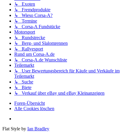
↳ Exoten
↳ Fremdprodukte
↳ Wieso Corsa-A?
↳ Termine
↳ Corsa-A Fundstücke
Motorsport
↳ Rundstrecke
↳ Berg- und Slalomrennen
↳ Rallyesport
Rund um Corsa-A.de
↳ Corsa-A.de Wunschliste
Teilemarkt
↳ User Bewertungsbereich für Käufe und Verkäufe im
Teilemarkt
↳ Suche
↳ Biete
↳ Verkauf über eBay und eBay Kleinanzeigen
Foren-Übersicht
Alle Cookies löschen
Flat Style by
Ian Bradley