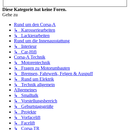
Diese Kategorie hat keine Foren.
Gehe zu
Rund um den Corsa-A
↳ Karosseriearbeiten
↳ Lackierarbeiten
Rund um die Innenausstattung
↳ Interieur
↳ Car-Hifi
Corsa-A Technik
↳ Motorentechnik
↳ Fragen zu Motorumbauten
↳ Bremsen, Fahrwerk, Felgen & Auspuff
↳ Rund um Elektrik
↳ Technik allgemein
Allgemeines
↳ Smalltalk
↳ Vorstellungsbereich
↳ Geburtstagsgrüße
↳ Projekte
↳ Vorfacelift
↳ Facelift
↳ Corsa-TR