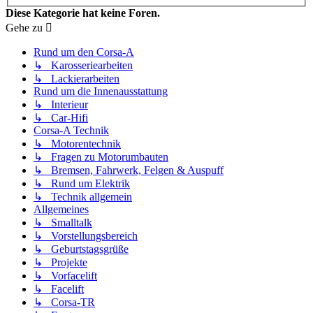
Diese Kategorie hat keine Foren.
Gehe zu
Rund um den Corsa-A
↳ Karosseriearbeiten
↳ Lackierarbeiten
Rund um die Innenausstattung
↳ Interieur
↳ Car-Hifi
Corsa-A Technik
↳ Motorentechnik
↳ Fragen zu Motorumbauten
↳ Bremsen, Fahrwerk, Felgen & Auspuff
↳ Rund um Elektrik
↳ Technik allgemein
Allgemeines
↳ Smalltalk
↳ Vorstellungsbereich
↳ Geburtstagsgrüße
↳ Projekte
↳ Vorfacelift
↳ Facelift
↳ Corsa-TR