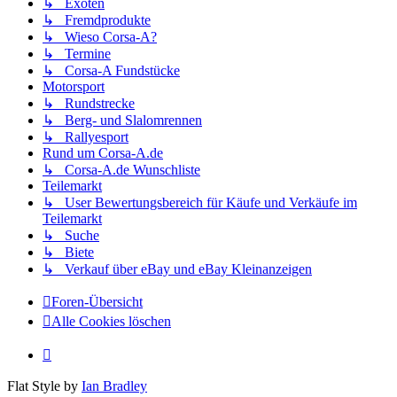
↳ Exoten
↳ Fremdprodukte
↳ Wieso Corsa-A?
↳ Termine
↳ Corsa-A Fundstücke
Motorsport
↳ Rundstrecke
↳ Berg- und Slalomrennen
↳ Rallyesport
Rund um Corsa-A.de
↳ Corsa-A.de Wunschliste
Teilemarkt
↳ User Bewertungsbereich für Käufe und Verkäufe im
Teilemarkt
↳ Suche
↳ Biete
↳ Verkauf über eBay und eBay Kleinanzeigen
Foren-Übersicht
Alle Cookies löschen
Flat Style by
Ian Bradley