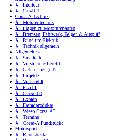
↳ Interieur
↳ Car-Hifi
Corsa-A Technik
↳ Motorentechnik
↳ Fragen zu Motorumbauten
↳ Bremsen, Fahrwerk, Felgen & Auspuff
↳ Rund um Elektrik
↳ Technik allgemein
Allgemeines
↳ Smalltalk
↳ Vorstellungsbereich
↳ Geburtstagsgrüße
↳ Projekte
↳ Vorfacelift
↳ Facelift
↳ Corsa-TR
↳ Exoten
↳ Fremdprodukte
↳ Wieso Corsa-A?
↳ Termine
↳ Corsa-A Fundstücke
Motorsport
↳ Rundstrecke