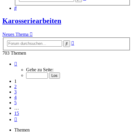
Suche
Suche
Karosseriearbeiten
Neues Thema
Erweiterte
Suche
Suche
703 Themen
Seite
1
Gehe zu Seite:
von
15
1
2
3
4
5
…
15
Nächste
Themen