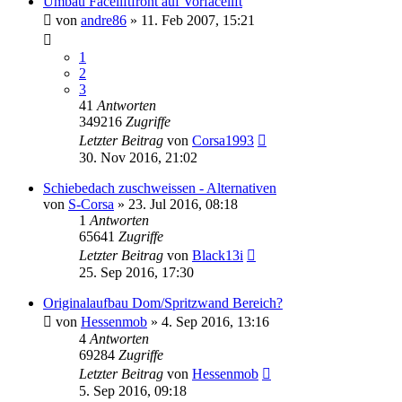
Umbau Faceliftfront auf Vorfacelift
von
andre86
»
11. Feb 2007, 15:21
1
2
3
41
Antworten
349216
Zugriffe
Letzter Beitrag
von
Corsa1993
30. Nov 2016, 21:02
Schiebedach zuschweissen - Alternativen
von
S-Corsa
»
23. Jul 2016, 08:18
1
Antworten
65641
Zugriffe
Letzter Beitrag
von
Black13i
25. Sep 2016, 17:30
Originalaufbau Dom/Spritzwand Bereich?
von
Hessenmob
»
4. Sep 2016, 13:16
4
Antworten
69284
Zugriffe
Letzter Beitrag
von
Hessenmob
5. Sep 2016, 09:18