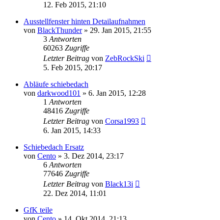
12. Feb 2015, 21:10
Ausstellfenster hinten Detailaufnahmen
von
BlackThunder
»
29. Jan 2015, 21:55
3
Antworten
60263
Zugriffe
Letzter Beitrag
von
ZebRockSki
5. Feb 2015, 20:17
Abläufe schiebedach
von
darkwood101
»
6. Jan 2015, 12:28
1
Antworten
48416
Zugriffe
Letzter Beitrag
von
Corsa1993
6. Jan 2015, 14:33
Schiebedach Ersatz
von
Cento
»
3. Dez 2014, 23:17
6
Antworten
77646
Zugriffe
Letzter Beitrag
von
Black13i
22. Dez 2014, 11:01
GfK teile
von
Cento
»
14. Okt 2014, 21:13