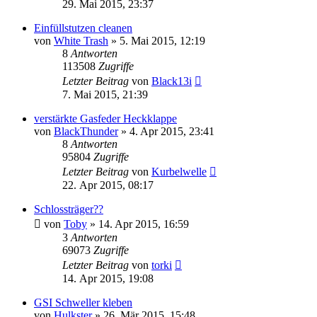
29. Mai 2015, 23:37
Einfüllstutzen cleanen
von
White Trash
»
5. Mai 2015, 12:19
8
Antworten
113508
Zugriffe
Letzter Beitrag
von
Black13i
7. Mai 2015, 21:39
verstärkte Gasfeder Heckklappe
von
BlackThunder
»
4. Apr 2015, 23:41
8
Antworten
95804
Zugriffe
Letzter Beitrag
von
Kurbelwelle
22. Apr 2015, 08:17
Schlossträger??
von
Toby
»
14. Apr 2015, 16:59
3
Antworten
69073
Zugriffe
Letzter Beitrag
von
torki
14. Apr 2015, 19:08
GSI Schweller kleben
von
Hulkster
»
26. Mär 2015, 15:48