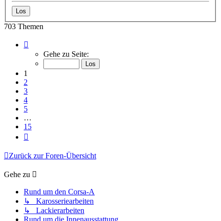
703 Themen
Seite
1
Gehe zu Seite:
von
15
1
2
3
4
5
…
15
Nächste
Zurück zur Foren-Übersicht
Gehe zu
Rund um den Corsa-A
↳ Karosseriearbeiten
↳ Lackierarbeiten
Rund um die Innenausstattung