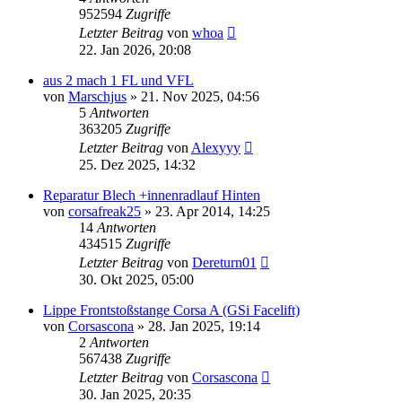
952594
Zugriffe
Letzter Beitrag
von
whoa
22. Jan 2026, 20:08
aus 2 mach 1 FL und VFL
von
Marschjus
»
21. Nov 2025, 04:56
5
Antworten
363205
Zugriffe
Letzter Beitrag
von
Alexyyy
25. Dez 2025, 14:32
Reparatur Blech +innenradlauf Hinten
von
corsafreak25
»
23. Apr 2014, 14:25
14
Antworten
434515
Zugriffe
Letzter Beitrag
von
Dereturn01
30. Okt 2025, 05:00
Lippe Frontstoßstange Corsa A (GSi Facelift)
von
Corsascona
»
28. Jan 2025, 19:14
2
Antworten
567438
Zugriffe
Letzter Beitrag
von
Corsascona
30. Jan 2025, 20:35