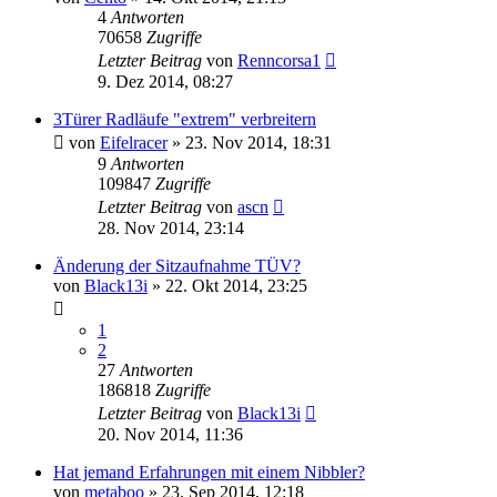
4
Antworten
70658
Zugriffe
Letzter Beitrag
von
Renncorsa1
9. Dez 2014, 08:27
3Türer Radläufe "extrem" verbreitern
von
Eifelracer
»
23. Nov 2014, 18:31
9
Antworten
109847
Zugriffe
Letzter Beitrag
von
ascn
28. Nov 2014, 23:14
Änderung der Sitzaufnahme TÜV?
von
Black13i
»
22. Okt 2014, 23:25
1
2
27
Antworten
186818
Zugriffe
Letzter Beitrag
von
Black13i
20. Nov 2014, 11:36
Hat jemand Erfahrungen mit einem Nibbler?
von
metaboo
»
23. Sep 2014, 12:18