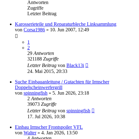
Antworten
Zugriffe
Letzter Beitrag
Karosserieteile und Reparaturbleche Linksammlung
von
Corsa1986
»
10. Jun 2007, 12:49
1
2
29
Antworten
321188
Zugriffe
Letzter Beitrag
von
Black13i
24. Mai 2015, 20:33
Suche Einbauanleitung / Gutachten für Irmscher
Doppelscheinwerfergrill
von
spinningfish
»
5. Jun 2026, 23:18
2
Antworten
39073
Zugriffe
Letzter Beitrag
von
spinningfish
17. Jul 2026, 10:38
Einbau Irmscher Frontspoiler VFL
von
Walter
»
4. Jan 2026, 13:50
4
Antworten