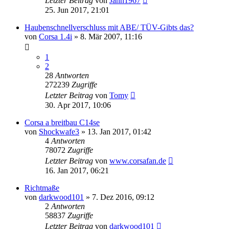
Letzter Beitrag
von
Jann1967
25. Jun 2017, 21:01
Haubenschnellverschluss mit ABE/ TÜV-Gibts das?
von
Corsa 1.4i
»
8. Mär 2007, 11:16
1
2
28
Antworten
272239
Zugriffe
Letzter Beitrag
von
Tomy
30. Apr 2017, 10:06
Corsa a breitbau C14se
von
Shockwafe3
»
13. Jan 2017, 01:42
4
Antworten
78072
Zugriffe
Letzter Beitrag
von
www.corsafan.de
16. Jan 2017, 06:21
Richtmaße
von
darkwood101
»
7. Dez 2016, 09:12
2
Antworten
58837
Zugriffe
Letzter Beitrag
von
darkwood101