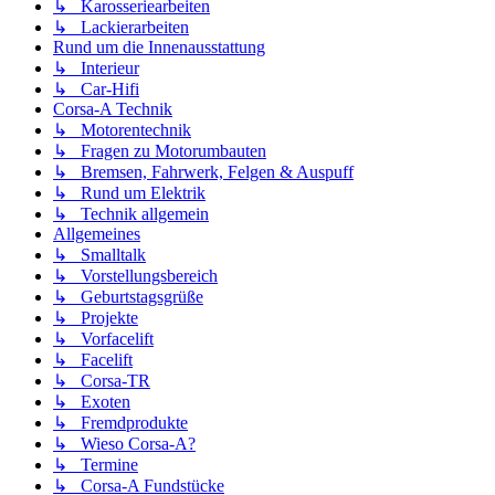
↳ Karosseriearbeiten
↳ Lackierarbeiten
Rund um die Innenausstattung
↳ Interieur
↳ Car-Hifi
Corsa-A Technik
↳ Motorentechnik
↳ Fragen zu Motorumbauten
↳ Bremsen, Fahrwerk, Felgen & Auspuff
↳ Rund um Elektrik
↳ Technik allgemein
Allgemeines
↳ Smalltalk
↳ Vorstellungsbereich
↳ Geburtstagsgrüße
↳ Projekte
↳ Vorfacelift
↳ Facelift
↳ Corsa-TR
↳ Exoten
↳ Fremdprodukte
↳ Wieso Corsa-A?
↳ Termine
↳ Corsa-A Fundstücke