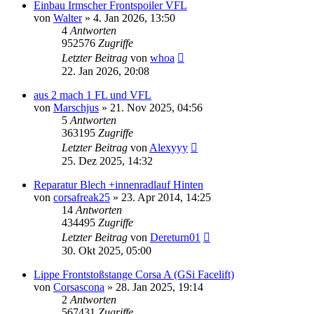
Einbau Irmscher Frontspoiler VFL
von
Walter
»
4. Jan 2026, 13:50
4
Antworten
952576
Zugriffe
Letzter Beitrag
von
whoa
22. Jan 2026, 20:08
aus 2 mach 1 FL und VFL
von
Marschjus
»
21. Nov 2025, 04:56
5
Antworten
363195
Zugriffe
Letzter Beitrag
von
Alexyyy
25. Dez 2025, 14:32
Reparatur Blech +innenradlauf Hinten
von
corsafreak25
»
23. Apr 2014, 14:25
14
Antworten
434495
Zugriffe
Letzter Beitrag
von
Dereturn01
30. Okt 2025, 05:00
Lippe Frontstoßstange Corsa A (GSi Facelift)
von
Corsascona
»
28. Jan 2025, 19:14
2
Antworten
567431
Zugriffe