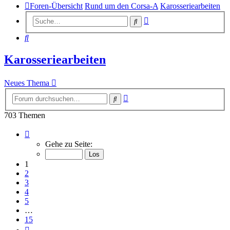
Foren-Übersicht
Rund um den Corsa-A
Karosseriearbeiten
Erweiterte
Suche
Suche
Suche
Karosseriearbeiten
Neues Thema
Erweiterte
Suche
Suche
703 Themen
Seite
1
Gehe zu Seite:
von
15
1
2
3
4
5
…
15
Nächste