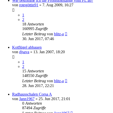
Wie bekomme ich die Frontstoßstange vom FL ab?
von
rotegöttin91
»
7. Aug 2009, 16:27
1
2
18
Antworten
160995
Zugriffe
Letzter Beitrag
von
blitz-a
30. Jun 2017, 07:46
Kotflügel abbauen
von
djsava
»
13. Jan 2007, 18:20
1
2
15
Antworten
148550
Zugriffe
Letzter Beitrag
von
blitz-a
28. Jun 2017, 22:21
Radhausschalen Corsa A
von
Jann1967
»
25. Jun 2017, 21:01
0
Antworten
87494
Zugriffe