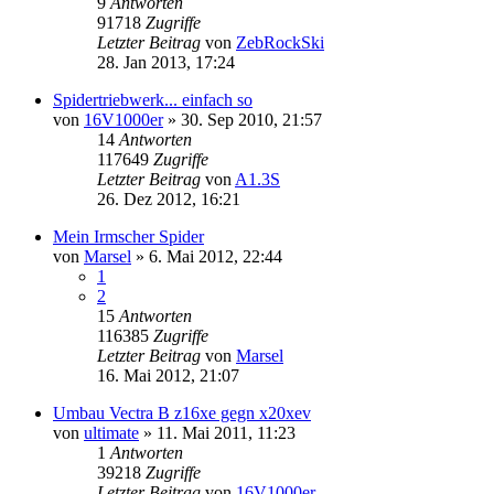
9
Antworten
91718
Zugriffe
Letzter Beitrag
von
ZebRockSki
28. Jan 2013, 17:24
Spidertriebwerk... einfach so
von
16V1000er
»
30. Sep 2010, 21:57
14
Antworten
117649
Zugriffe
Letzter Beitrag
von
A1.3S
26. Dez 2012, 16:21
Mein Irmscher Spider
von
Marsel
»
6. Mai 2012, 22:44
1
2
15
Antworten
116385
Zugriffe
Letzter Beitrag
von
Marsel
16. Mai 2012, 21:07
Umbau Vectra B z16xe gegn x20xev
von
ultimate
»
11. Mai 2011, 11:23
1
Antworten
39218
Zugriffe
Letzter Beitrag
von
16V1000er