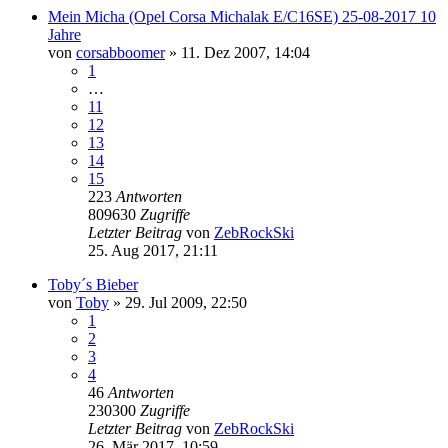
Mein Micha (Opel Corsa Michalak E/C16SE) 25-08-2017 10
Jahre
von
corsabboomer
»
11. Dez 2007, 14:04
1
…
11
12
13
14
15
223
Antworten
809630
Zugriffe
Letzter Beitrag
von
ZebRockSki
25. Aug 2017, 21:11
Toby´s Bieber
von
Toby
»
29. Jul 2009, 22:50
1
2
3
4
46
Antworten
230300
Zugriffe
Letzter Beitrag
von
ZebRockSki
26. Mär 2017, 10:59