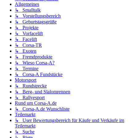
Allgemeines
↳ Smalltalk
↳ Vorstellungsbereich
↳ Geburtstagsgrüße
↳ Projekte
↳ Vorfacelift
↳ Facelift
↳ Corsa-TR
↳ Exoten
↳ Fremdprodukte
↳ Wieso Corsa-A?
↳ Termine
↳ Corsa-A Fundstücke
Motorsport
↳ Rundstrecke
↳ Berg- und Slalomrennen
↳ Rallyesport
Rund um Corsa-A.de
↳ Corsa-A.de Wunschliste
Teilemarkt
↳ User Bewertungsbereich für Käufe und Verkäufe im
Teilemarkt
↳ Suche
↳ Biete