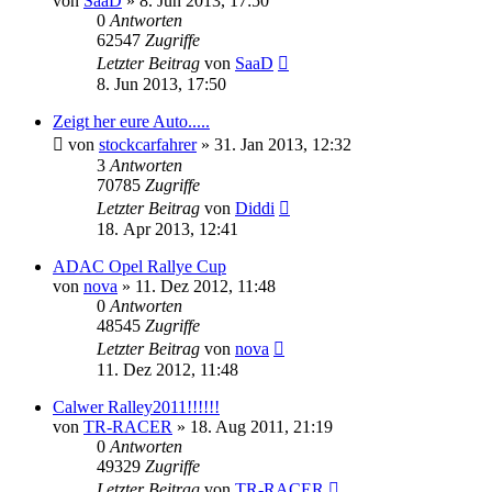
von
SaaD
»
8. Jun 2013, 17:50
0
Antworten
62547
Zugriffe
Letzter Beitrag
von
SaaD
8. Jun 2013, 17:50
Zeigt her eure Auto.....
von
stockcarfahrer
»
31. Jan 2013, 12:32
3
Antworten
70785
Zugriffe
Letzter Beitrag
von
Diddi
18. Apr 2013, 12:41
ADAC Opel Rallye Cup
von
nova
»
11. Dez 2012, 11:48
0
Antworten
48545
Zugriffe
Letzter Beitrag
von
nova
11. Dez 2012, 11:48
Calwer Ralley2011!!!!!!
von
TR-RACER
»
18. Aug 2011, 21:19
0
Antworten
49329
Zugriffe
Letzter Beitrag
von
TR-RACER