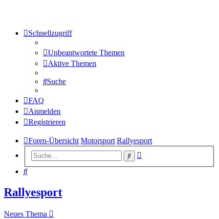
Schnellzugriff
Unbeantwortete Themen
Aktive Themen
Suche
FAQ
Anmelden
Registrieren
Foren-Übersicht
Motorsport
Rallyesport
Erweiterte
Suche
Suche
Suche
Rallyesport
Neues Thema