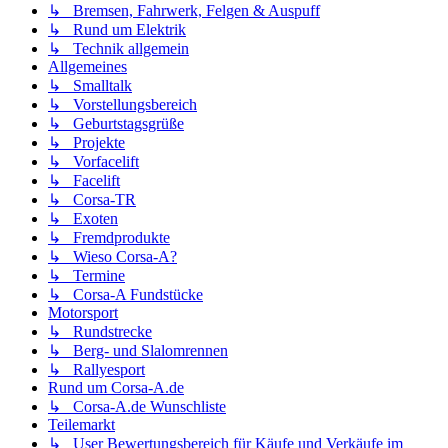
↳ Bremsen, Fahrwerk, Felgen & Auspuff
↳ Rund um Elektrik
↳ Technik allgemein
Allgemeines
↳ Smalltalk
↳ Vorstellungsbereich
↳ Geburtstagsgrüße
↳ Projekte
↳ Vorfacelift
↳ Facelift
↳ Corsa-TR
↳ Exoten
↳ Fremdprodukte
↳ Wieso Corsa-A?
↳ Termine
↳ Corsa-A Fundstücke
Motorsport
↳ Rundstrecke
↳ Berg- und Slalomrennen
↳ Rallyesport
Rund um Corsa-A.de
↳ Corsa-A.de Wunschliste
Teilemarkt
↳ User Bewertungsbereich für Käufe und Verkäufe im