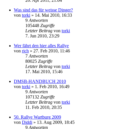
20. Apr 2011, 21:04
Was sind das für weisse Dinger?
von
torki
»
14. Mai 2010, 16:33
9
Antworten
105448
Zugriffe
Letzter Beitrag
von
torki
7. Jun 2010, 23:29
Wer fährt den hier alles Rallye
von
rich
»
27. Feb 2010, 11:46
7
Antworten
80025
Zugriffe
Letzter Beitrag
von
torki
17. Mai 2010, 15:46
DMSB-HANDBUCH 2010
von
torki
»
1. Feb 2010, 16:49
9
Antworten
107132
Zugriffe
Letzter Beitrag
von
torki
11. Feb 2010, 20:35
50. Rallye Wartburg 2009
von
Diddi
»
13. Aug 2009, 18:45
9
Antworten