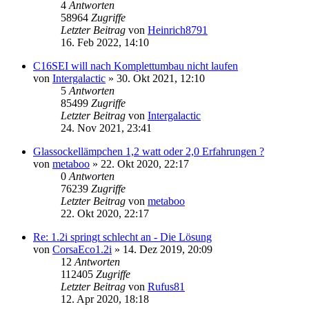
4
Antworten
58964
Zugriffe
Letzter Beitrag
von
Heinrich8791
16. Feb 2022, 14:10
C16SEI will nach Komplettumbau nicht laufen
von
Intergalactic
»
30. Okt 2021, 12:10
5
Antworten
85499
Zugriffe
Letzter Beitrag
von
Intergalactic
24. Nov 2021, 23:41
Glassockellämpchen 1,2 watt oder 2,0 Erfahrungen ?
von
metaboo
»
22. Okt 2020, 22:17
0
Antworten
76239
Zugriffe
Letzter Beitrag
von
metaboo
22. Okt 2020, 22:17
Re: 1.2i springt schlecht an - Die Lösung
von
CorsaEco1.2i
»
14. Dez 2019, 20:09
12
Antworten
112405
Zugriffe
Letzter Beitrag
von
Rufus81
12. Apr 2020, 18:18