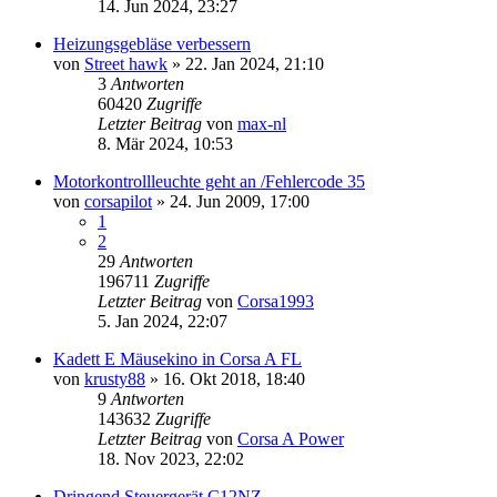
14. Jun 2024, 23:27
Heizungsgebläse verbessern
von
Street hawk
»
22. Jan 2024, 21:10
3
Antworten
60420
Zugriffe
Letzter Beitrag
von
max-nl
8. Mär 2024, 10:53
Motorkontrollleuchte geht an /Fehlercode 35
von
corsapilot
»
24. Jun 2009, 17:00
1
2
29
Antworten
196711
Zugriffe
Letzter Beitrag
von
Corsa1993
5. Jan 2024, 22:07
Kadett E Mäusekino in Corsa A FL
von
krusty88
»
16. Okt 2018, 18:40
9
Antworten
143632
Zugriffe
Letzter Beitrag
von
Corsa A Power
18. Nov 2023, 22:02
Dringend Steuergerät C12NZ