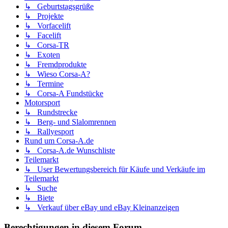
↳ Geburtstagsgrüße
↳ Projekte
↳ Vorfacelift
↳ Facelift
↳ Corsa-TR
↳ Exoten
↳ Fremdprodukte
↳ Wieso Corsa-A?
↳ Termine
↳ Corsa-A Fundstücke
Motorsport
↳ Rundstrecke
↳ Berg- und Slalomrennen
↳ Rallyesport
Rund um Corsa-A.de
↳ Corsa-A.de Wunschliste
Teilemarkt
↳ User Bewertungsbereich für Käufe und Verkäufe im
Teilemarkt
↳ Suche
↳ Biete
↳ Verkauf über eBay und eBay Kleinanzeigen
Berechtigungen in diesem Forum