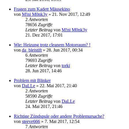
Fragen zum Kadett Mäusekino
von
M!ni M0nk3y
»
21. Nov 2017, 12:49
2
Antworten
78656
Zugriffe
Letzter Beitrag
von
M!ni M0nk3y
21. Dez 2017, 17:01
Wie: Heizung trotz cleanem Motorraum? !
von
da_bleistift
»
28. Jun 2017, 00:34
6
Antworten
79693
Zugriffe
Letzter Beitrag
von
torki
28. Jun 2017, 14:46
Problem mit Blinker
von
DaLLe
»
22. Mai 2017, 21:40
2
Antworten
58590
Zugriffe
Letzter Beitrag
von
DaLLe
24. Mai 2017, 21:46
Richtige Zündspule oder andere Problemursache?
von
steeve666
»
7. Mai 2017, 12:54
7
Antworten