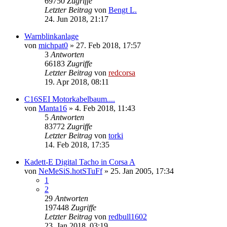
69750
Zugriffe
Letzter Beitrag
von
Bengt L.
24. Jun 2018, 21:17
Warnblinkanlage
von
michpat0
»
27. Feb 2018, 17:57
3
Antworten
66183
Zugriffe
Letzter Beitrag
von
redcorsa
19. Apr 2018, 08:11
C16SEI Motorkabelbaum....
von
Manta16
»
4. Feb 2018, 11:43
5
Antworten
83772
Zugriffe
Letzter Beitrag
von
torki
14. Feb 2018, 17:35
Kadett-E Digital Tacho in Corsa A
von
NeMeSiS.hotSTuFf
»
25. Jan 2005, 17:34
1
2
29
Antworten
197448
Zugriffe
Letzter Beitrag
von
redbull1602
23. Jan 2018, 03:19