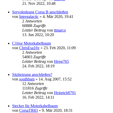
21. Nov 2022, 10:48
Servolenkung Corsa B anschließen
von
Intergalactic
»
4. Mär 2020, 19:41
2
Antworten
60888
Zugriffe
Letzter Beitrag
von
ttmarco
13. Jun 2022, 10:20
C16xe Motorkabelbaum
von
ChrisEsa16v
»
23. Feb 2020, 11:09
2
Antworten
54003
Zugriffe
Letzter Beitrag
von
Heng765
24. Feb 2022, 18:19
Sitzheizung anschließen?
von
southbam
»
14. Aug 2007, 15:52
12
Antworten
111816
Zugriffe
Letzter Beitrag
von
Heinrich8791
16. Feb 2022, 14:11
Stecker für Motorkabelbaum
von
CorsaTR83
»
9. Mär 2020, 18:31