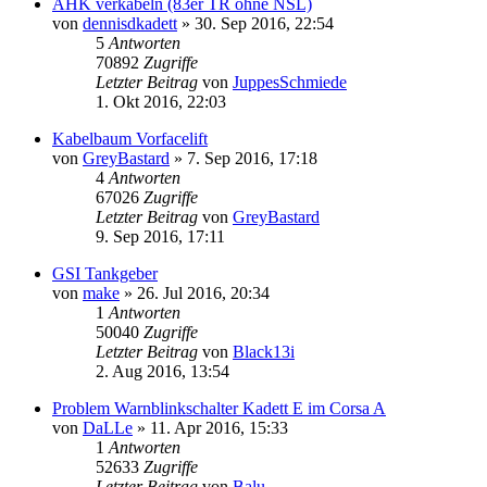
AHK verkabeln (83er TR ohne NSL)
von
dennisdkadett
»
30. Sep 2016, 22:54
5
Antworten
70892
Zugriffe
Letzter Beitrag
von
JuppesSchmiede
1. Okt 2016, 22:03
Kabelbaum Vorfacelift
von
GreyBastard
»
7. Sep 2016, 17:18
4
Antworten
67026
Zugriffe
Letzter Beitrag
von
GreyBastard
9. Sep 2016, 17:11
GSI Tankgeber
von
make
»
26. Jul 2016, 20:34
1
Antworten
50040
Zugriffe
Letzter Beitrag
von
Black13i
2. Aug 2016, 13:54
Problem Warnblinkschalter Kadett E im Corsa A
von
DaLLe
»
11. Apr 2016, 15:33
1
Antworten
52633
Zugriffe
Letzter Beitrag
von
Balu