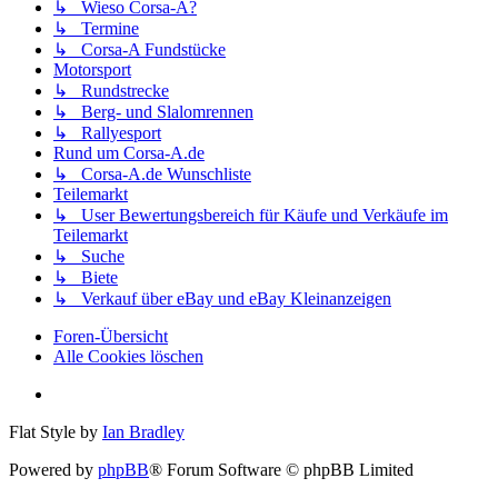
↳ Wieso Corsa-A?
↳ Termine
↳ Corsa-A Fundstücke
Motorsport
↳ Rundstrecke
↳ Berg- und Slalomrennen
↳ Rallyesport
Rund um Corsa-A.de
↳ Corsa-A.de Wunschliste
Teilemarkt
↳ User Bewertungsbereich für Käufe und Verkäufe im
Teilemarkt
↳ Suche
↳ Biete
↳ Verkauf über eBay und eBay Kleinanzeigen
Foren-Übersicht
Alle Cookies löschen
Flat Style by
Ian Bradley
Powered by
phpBB
® Forum Software © phpBB Limited