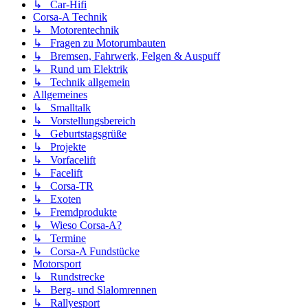
↳ Car-Hifi
Corsa-A Technik
↳ Motorentechnik
↳ Fragen zu Motorumbauten
↳ Bremsen, Fahrwerk, Felgen & Auspuff
↳ Rund um Elektrik
↳ Technik allgemein
Allgemeines
↳ Smalltalk
↳ Vorstellungsbereich
↳ Geburtstagsgrüße
↳ Projekte
↳ Vorfacelift
↳ Facelift
↳ Corsa-TR
↳ Exoten
↳ Fremdprodukte
↳ Wieso Corsa-A?
↳ Termine
↳ Corsa-A Fundstücke
Motorsport
↳ Rundstrecke
↳ Berg- und Slalomrennen
↳ Rallyesport