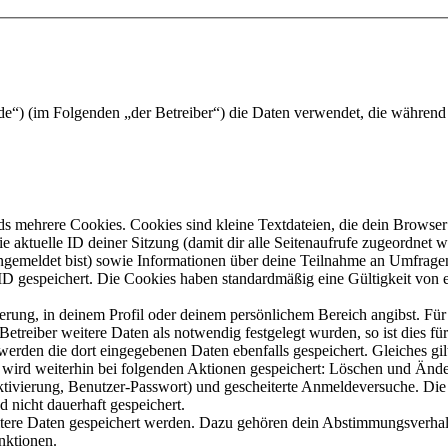
a.de“) (im Folgenden „der Betreiber“) die Daten verwendet, die währe
s mehrere Cookies. Cookies sind kleine Textdateien, die dein Browser 
ie aktuelle ID deiner Sitzung (damit dir alle Seitenaufrufe zugeordnet
angemeldet bist) sowie Informationen über deine Teilnahme an Umfragen
ID gespeichert. Die Cookies haben standardmäßig eine Gültigkeit von e
ierung, in deinem Profil oder deinem persönlichem Bereich angibst. Für
reiber weitere Daten als notwendig festgelegt wurden, so ist dies für 
 werden die dort eingegebenen Daten ebenfalls gespeichert. Gleiches gi
e wird weiterhin bei folgenden Aktionen gespeichert: Löschen und Änd
ktivierung, Benutzer-Passwort) und gescheiterte Anmeldeversuche. D
d nicht dauerhaft gespeichert.
eitere Daten gespeichert werden. Dazu gehören dein Abstimmungsverhal
nktionen.