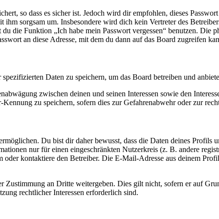
ert, so dass es sicher ist. Jedoch wird dir empfohlen, dieses Passwor
it ihm sorgsam um. Insbesondere wird dich kein Vertreter des Betreibe
nst du die Funktion „Ich habe mein Passwort vergessen“ benutzen. Di
asswort an diese Adresse, mit dem du dann auf das Board zugreifen kan
r spezifizierten Daten zu speichern, um das Board betreiben und anbiet
ssenabwägung zwischen deinen und seinen Interessen sowie den Interes
-Kennung zu speichern, sofern dies zur Gefahrenabwehr oder zur recht
möglichen. Du bist dir daher bewusst, dass die Daten deines Profils und
mationen nur für einen eingeschränkten Nutzerkreis (z. B. andere regist
oder kontaktiere den Betreiber. Die E-Mail-Adresse aus deinem Profil 
r Zustimmung an Dritte weitergeben. Dies gilt nicht, sofern er auf Gr
zung rechtlicher Interessen erforderlich sind.