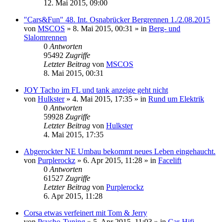
12. Mai 2015, 09:00
"Cars&Fun" 48. Int. Osnabrücker Bergrennen 1./2.08.2015
von
MSCOS
»
8. Mai 2015, 00:31
» in
Berg- und
Slalomrennen
0
Antworten
95492
Zugriffe
Letzter Beitrag
von
MSCOS
8. Mai 2015, 00:31
JOY Tacho im FL und tank anzeige geht nicht
von
Hulkster
»
4. Mai 2015, 17:35
» in
Rund um Elektrik
0
Antworten
59928
Zugriffe
Letzter Beitrag
von
Hulkster
4. Mai 2015, 17:35
Abgerockter NE Umbau bekommt neues Leben eingehaucht.
von
Purplerockz
»
6. Apr 2015, 11:28
» in
Facelift
0
Antworten
61527
Zugriffe
Letzter Beitrag
von
Purplerockz
6. Apr 2015, 11:28
Corsa etwas verfeinert mit Tom & Jerry
von
Psycho-Tuning
»
5. Apr 2015, 11:03
» in
Car-Hifi