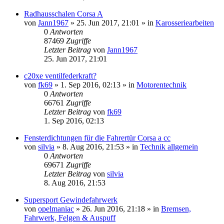
Radhausschalen Corsa A
von
Jann1967
»
25. Jun 2017, 21:01
» in
Karosseriearbeiten
0
Antworten
87469
Zugriffe
Letzter Beitrag
von
Jann1967
25. Jun 2017, 21:01
c20xe ventilfederkraft?
von
fk69
»
1. Sep 2016, 02:13
» in
Motorentechnik
0
Antworten
66761
Zugriffe
Letzter Beitrag
von
fk69
1. Sep 2016, 02:13
Fensterdichtungen für die Fahrertür Corsa a cc
von
silvia
»
8. Aug 2016, 21:53
» in
Technik allgemein
0
Antworten
69671
Zugriffe
Letzter Beitrag
von
silvia
8. Aug 2016, 21:53
Supersport Gewindefahrwerk
von
opelmaniac
»
26. Jun 2016, 21:18
» in
Bremsen,
Fahrwerk, Felgen & Auspuff