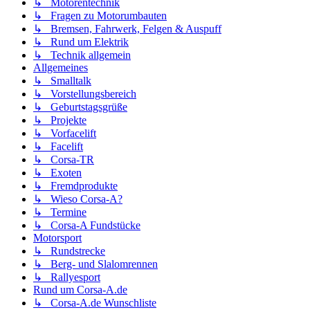
↳ Motorentechnik
↳ Fragen zu Motorumbauten
↳ Bremsen, Fahrwerk, Felgen & Auspuff
↳ Rund um Elektrik
↳ Technik allgemein
Allgemeines
↳ Smalltalk
↳ Vorstellungsbereich
↳ Geburtstagsgrüße
↳ Projekte
↳ Vorfacelift
↳ Facelift
↳ Corsa-TR
↳ Exoten
↳ Fremdprodukte
↳ Wieso Corsa-A?
↳ Termine
↳ Corsa-A Fundstücke
Motorsport
↳ Rundstrecke
↳ Berg- und Slalomrennen
↳ Rallyesport
Rund um Corsa-A.de
↳ Corsa-A.de Wunschliste