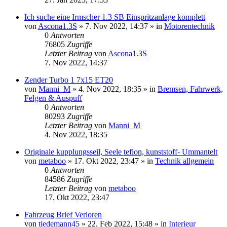
Ich suche eine Irmscher 1.3 SB Einspritzanlage komplett
von
Ascona1.3S
»
7. Nov 2022, 14:37
» in
Motorentechnik
0
Antworten
76805
Zugriffe
Letzter Beitrag
von
Ascona1.3S
7. Nov 2022, 14:37
Zender Turbo 1 7x15 ET20
von
Manni_M
»
4. Nov 2022, 18:35
» in
Bremsen, Fahrwerk,
Felgen & Auspuff
0
Antworten
80293
Zugriffe
Letzter Beitrag
von
Manni_M
4. Nov 2022, 18:35
Originale kupplungsseil, Seele teflon, kunststoff- Ummantelt
von
metaboo
»
17. Okt 2022, 23:47
» in
Technik allgemein
0
Antworten
84586
Zugriffe
Letzter Beitrag
von
metaboo
17. Okt 2022, 23:47
Fahrzeug Brief Verloren
von
tiedemann45
»
22. Feb 2022, 15:48
» in
Interieur