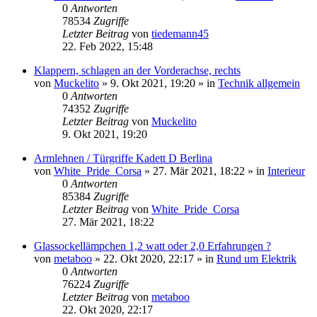
0
Antworten
78534
Zugriffe
Letzter Beitrag
von
tiedemann45
22. Feb 2022, 15:48
Klappern, schlagen an der Vorderachse, rechts
von
Muckelito
»
9. Okt 2021, 19:20
» in
Technik allgemein
0
Antworten
74352
Zugriffe
Letzter Beitrag
von
Muckelito
9. Okt 2021, 19:20
Armlehnen / Türgriffe Kadett D Berlina
von
White_Pride_Corsa
»
27. Mär 2021, 18:22
» in
Interieur
0
Antworten
85384
Zugriffe
Letzter Beitrag
von
White_Pride_Corsa
27. Mär 2021, 18:22
Glassockellämpchen 1,2 watt oder 2,0 Erfahrungen ?
von
metaboo
»
22. Okt 2020, 22:17
» in
Rund um Elektrik
0
Antworten
76224
Zugriffe
Letzter Beitrag
von
metaboo
22. Okt 2020, 22:17