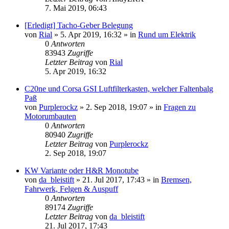
7. Mai 2019, 06:43
[Erledigt] Tacho-Geber Belegung
von
Rial
»
5. Apr 2019, 16:32
» in
Rund um Elektrik
0
Antworten
83943
Zugriffe
Letzter Beitrag
von
Rial
5. Apr 2019, 16:32
C20ne und Corsa GSI Luftfilterkasten, welcher Faltenbalg
Paß
von
Purplerockz
»
2. Sep 2018, 19:07
» in
Fragen zu
Motorumbauten
0
Antworten
80940
Zugriffe
Letzter Beitrag
von
Purplerockz
2. Sep 2018, 19:07
KW Variante oder H&R Monotube
von
da_bleistift
»
21. Jul 2017, 17:43
» in
Bremsen,
Fahrwerk, Felgen & Auspuff
0
Antworten
89174
Zugriffe
Letzter Beitrag
von
da_bleistift
21. Jul 2017, 17:43