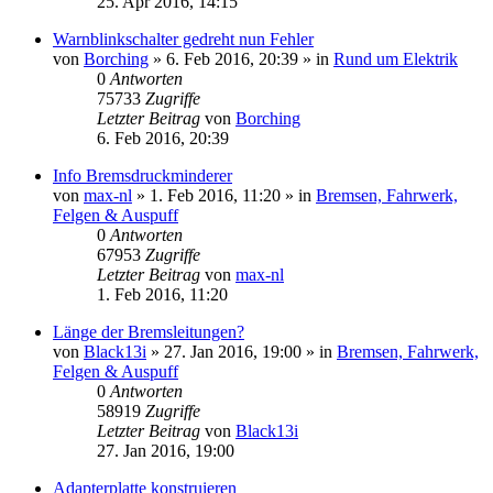
25. Apr 2016, 14:15
Warnblinkschalter gedreht nun Fehler
von
Borching
»
6. Feb 2016, 20:39
» in
Rund um Elektrik
0
Antworten
75733
Zugriffe
Letzter Beitrag
von
Borching
6. Feb 2016, 20:39
Info Bremsdruckminderer
von
max-nl
»
1. Feb 2016, 11:20
» in
Bremsen, Fahrwerk,
Felgen & Auspuff
0
Antworten
67953
Zugriffe
Letzter Beitrag
von
max-nl
1. Feb 2016, 11:20
Länge der Bremsleitungen?
von
Black13i
»
27. Jan 2016, 19:00
» in
Bremsen, Fahrwerk,
Felgen & Auspuff
0
Antworten
58919
Zugriffe
Letzter Beitrag
von
Black13i
27. Jan 2016, 19:00
Adapterplatte konstruieren