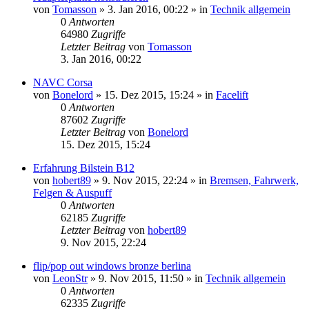
von
Tomasson
»
3. Jan 2016, 00:22
» in
Technik allgemein
0
Antworten
64980
Zugriffe
Letzter Beitrag
von
Tomasson
3. Jan 2016, 00:22
NAVC Corsa
von
Bonelord
»
15. Dez 2015, 15:24
» in
Facelift
0
Antworten
87602
Zugriffe
Letzter Beitrag
von
Bonelord
15. Dez 2015, 15:24
Erfahrung Bilstein B12
von
hobert89
»
9. Nov 2015, 22:24
» in
Bremsen, Fahrwerk,
Felgen & Auspuff
0
Antworten
62185
Zugriffe
Letzter Beitrag
von
hobert89
9. Nov 2015, 22:24
flip/pop out windows bronze berlina
von
LeonStr
»
9. Nov 2015, 11:50
» in
Technik allgemein
0
Antworten
62335
Zugriffe