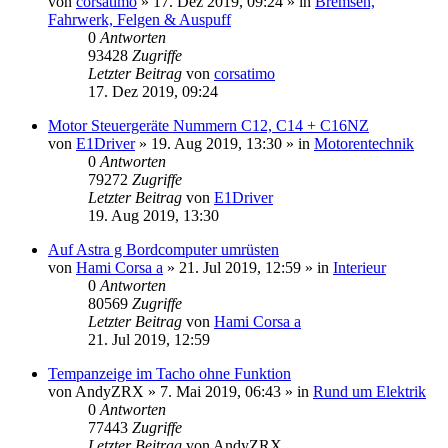
von
corsatimo
»
17. Dez 2019, 09:24
» in
Bremsen,
Fahrwerk, Felgen & Auspuff
0
Antworten
93428
Zugriffe
Letzter Beitrag
von
corsatimo
17. Dez 2019, 09:24
Motor Steuergeräte Nummern C12, C14 + C16NZ
von
E1Driver
»
19. Aug 2019, 13:30
» in
Motorentechnik
0
Antworten
79272
Zugriffe
Letzter Beitrag
von
E1Driver
19. Aug 2019, 13:30
Auf Astra g Bordcomputer umrüsten
von
Hami Corsa a
»
21. Jul 2019, 12:59
» in
Interieur
0
Antworten
80569
Zugriffe
Letzter Beitrag
von
Hami Corsa a
21. Jul 2019, 12:59
Tempanzeige im Tacho ohne Funktion
von
AndyZRX
»
7. Mai 2019, 06:43
» in
Rund um Elektrik
0
Antworten
77443
Zugriffe
Letzter Beitrag
von
AndyZRX