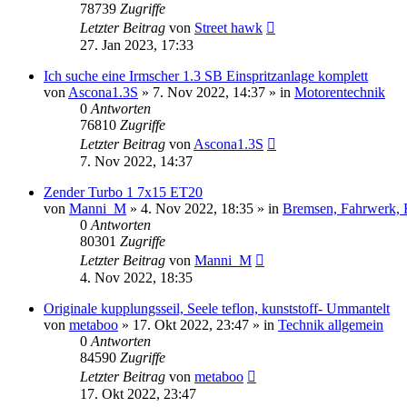
78739
Zugriffe
Letzter Beitrag
von
Street hawk
27. Jan 2023, 17:33
Ich suche eine Irmscher 1.3 SB Einspritzanlage komplett
von
Ascona1.3S
»
7. Nov 2022, 14:37
» in
Motorentechnik
0
Antworten
76810
Zugriffe
Letzter Beitrag
von
Ascona1.3S
7. Nov 2022, 14:37
Zender Turbo 1 7x15 ET20
von
Manni_M
»
4. Nov 2022, 18:35
» in
Bremsen, Fahrwerk, 
0
Antworten
80301
Zugriffe
Letzter Beitrag
von
Manni_M
4. Nov 2022, 18:35
Originale kupplungsseil, Seele teflon, kunststoff- Ummantelt
von
metaboo
»
17. Okt 2022, 23:47
» in
Technik allgemein
0
Antworten
84590
Zugriffe
Letzter Beitrag
von
metaboo
17. Okt 2022, 23:47