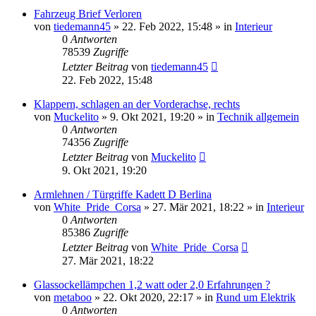
Fahrzeug Brief Verloren
von
tiedemann45
»
22. Feb 2022, 15:48
» in
Interieur
0
Antworten
78539
Zugriffe
Letzter Beitrag
von
tiedemann45
22. Feb 2022, 15:48
Klappern, schlagen an der Vorderachse, rechts
von
Muckelito
»
9. Okt 2021, 19:20
» in
Technik allgemein
0
Antworten
74356
Zugriffe
Letzter Beitrag
von
Muckelito
9. Okt 2021, 19:20
Armlehnen / Türgriffe Kadett D Berlina
von
White_Pride_Corsa
»
27. Mär 2021, 18:22
» in
Interieur
0
Antworten
85386
Zugriffe
Letzter Beitrag
von
White_Pride_Corsa
27. Mär 2021, 18:22
Glassockellämpchen 1,2 watt oder 2,0 Erfahrungen ?
von
metaboo
»
22. Okt 2020, 22:17
» in
Rund um Elektrik
0
Antworten