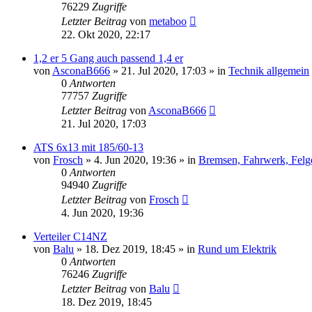
76229
Zugriffe
Letzter Beitrag
von
metaboo
22. Okt 2020, 22:17
1,2 er 5 Gang auch passend 1,4 er
von
AsconaB666
»
21. Jul 2020, 17:03
» in
Technik allgemein
0
Antworten
77757
Zugriffe
Letzter Beitrag
von
AsconaB666
21. Jul 2020, 17:03
ATS 6x13 mit 185/60-13
von
Frosch
»
4. Jun 2020, 19:36
» in
Bremsen, Fahrwerk, Felg
0
Antworten
94940
Zugriffe
Letzter Beitrag
von
Frosch
4. Jun 2020, 19:36
Verteiler C14NZ
von
Balu
»
18. Dez 2019, 18:45
» in
Rund um Elektrik
0
Antworten
76246
Zugriffe
Letzter Beitrag
von
Balu
18. Dez 2019, 18:45