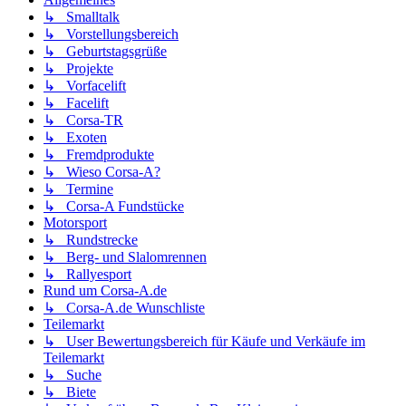
↳ Smalltalk
↳ Vorstellungsbereich
↳ Geburtstagsgrüße
↳ Projekte
↳ Vorfacelift
↳ Facelift
↳ Corsa-TR
↳ Exoten
↳ Fremdprodukte
↳ Wieso Corsa-A?
↳ Termine
↳ Corsa-A Fundstücke
Motorsport
↳ Rundstrecke
↳ Berg- und Slalomrennen
↳ Rallyesport
Rund um Corsa-A.de
↳ Corsa-A.de Wunschliste
Teilemarkt
↳ User Bewertungsbereich für Käufe und Verkäufe im
Teilemarkt
↳ Suche
↳ Biete