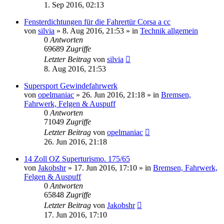
1. Sep 2016, 02:13
Fensterdichtungen für die Fahrertür Corsa a cc
von
silvia
»
8. Aug 2016, 21:53
» in
Technik allgemein
0
Antworten
69689
Zugriffe
Letzter Beitrag
von
silvia
8. Aug 2016, 21:53
Supersport Gewindefahrwerk
von
opelmaniac
»
26. Jun 2016, 21:18
» in
Bremsen,
Fahrwerk, Felgen & Auspuff
0
Antworten
71049
Zugriffe
Letzter Beitrag
von
opelmaniac
26. Jun 2016, 21:18
14 Zoll OZ Superturismo. 175/65
von
Jakobshr
»
17. Jun 2016, 17:10
» in
Bremsen, Fahrwerk,
Felgen & Auspuff
0
Antworten
65848
Zugriffe
Letzter Beitrag
von
Jakobshr
17. Jun 2016, 17:10