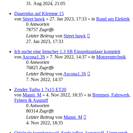
31. Aug 2024, 21:05
Dauerplus auf Klemme 15
von
Street hawk
»
27. Jan 2023, 17:33
» in
Rund um Elektrik
0
Antworten
78757
Zugriffe
Letzter Beitrag
von
Street hawk
27. Jan 2023, 17:33
Ich suche eine Irmscher 1.3 SB Einspritzanlage komplett
von
Ascona1.3S
»
7. Nov 2022, 14:37
» in
Motorentechnik
0
Antworten
76825
Zugriffe
Letzter Beitrag
von
Ascona1.3S
7. Nov 2022, 14:37
Zender Turbo 1 7x15 ET20
von
Manni_M
»
4. Nov 2022, 18:35
» in
Bremsen, Fahrwerk,
Felgen & Auspuff
0
Antworten
80314
Zugriffe
Letzter Beitrag
von
Manni_M
4. Nov 2022, 18:35
Originale kupplungsseil, Seele teflon, kunststoff- Ummantelt