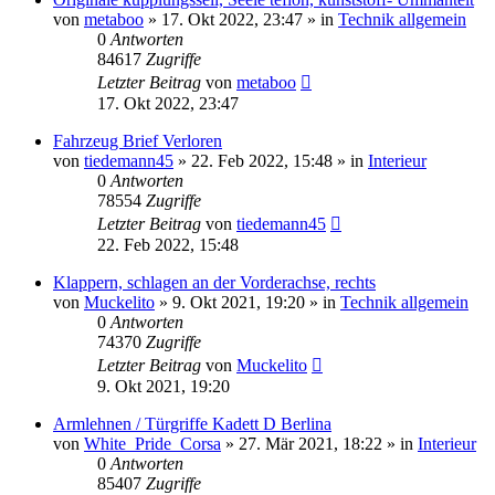
von
metaboo
»
17. Okt 2022, 23:47
» in
Technik allgemein
0
Antworten
84617
Zugriffe
Letzter Beitrag
von
metaboo
17. Okt 2022, 23:47
Fahrzeug Brief Verloren
von
tiedemann45
»
22. Feb 2022, 15:48
» in
Interieur
0
Antworten
78554
Zugriffe
Letzter Beitrag
von
tiedemann45
22. Feb 2022, 15:48
Klappern, schlagen an der Vorderachse, rechts
von
Muckelito
»
9. Okt 2021, 19:20
» in
Technik allgemein
0
Antworten
74370
Zugriffe
Letzter Beitrag
von
Muckelito
9. Okt 2021, 19:20
Armlehnen / Türgriffe Kadett D Berlina
von
White_Pride_Corsa
»
27. Mär 2021, 18:22
» in
Interieur
0
Antworten
85407
Zugriffe