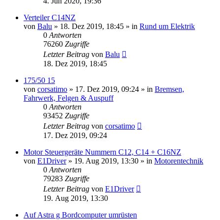
4. Jun 2020, 19:36
Verteiler C14NZ
von
Balu
»
18. Dez 2019, 18:45
» in
Rund um Elektrik
0
Antworten
76260
Zugriffe
Letzter Beitrag
von
Balu
18. Dez 2019, 18:45
175/50 15
von
corsatimo
»
17. Dez 2019, 09:24
» in
Bremsen,
Fahrwerk, Felgen & Auspuff
0
Antworten
93452
Zugriffe
Letzter Beitrag
von
corsatimo
17. Dez 2019, 09:24
Motor Steuergeräte Nummern C12, C14 + C16NZ
von
E1Driver
»
19. Aug 2019, 13:30
» in
Motorentechnik
0
Antworten
79283
Zugriffe
Letzter Beitrag
von
E1Driver
19. Aug 2019, 13:30
Auf Astra g Bordcomputer umrüsten