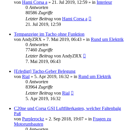
von
Hami Corsa a
»
21. Jul 2019, 12:59
» in
Interieur
0
Antworten
80586
Zugriffe
Letzter Beitrag
von
Hami Corsa a
21. Jul 2019, 12:59
Tempanzeige im Tacho ohne Funktion
von
AndyZRX
»
7. Mai 2019, 06:43
» in
Rund um Elektrik
0
Antworten
77460
Zugriffe
Letzter Beitrag
von
AndyZRX
7. Mai 2019, 06:43
[Erledigt] Tacho-Geber Belegung
von
Rial
»
5. Apr 2019, 16:32
» in
Rund um Elektrik
0
Antworten
83964
Zugriffe
Letzter Beitrag
von
Rial
5. Apr 2019, 16:32
C20ne und Corsa GSI Luftfilterkasten, welcher Faltenbalg
Paß
von
Purplerockz
»
2. Sep 2018, 19:07
» in
Fragen zu
Motorumbauten
0
Antworten