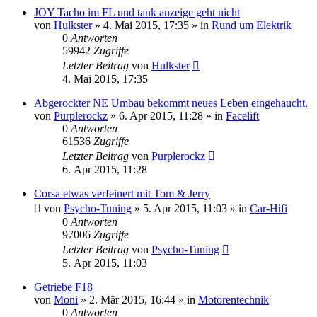
JOY Tacho im FL und tank anzeige geht nicht
von
Hulkster
»
4. Mai 2015, 17:35
» in
Rund um Elektrik
0
Antworten
59942
Zugriffe
Letzter Beitrag
von
Hulkster
4. Mai 2015, 17:35
Abgerockter NE Umbau bekommt neues Leben eingehaucht.
von
Purplerockz
»
6. Apr 2015, 11:28
» in
Facelift
0
Antworten
61536
Zugriffe
Letzter Beitrag
von
Purplerockz
6. Apr 2015, 11:28
Corsa etwas verfeinert mit Tom & Jerry
von
Psycho-Tuning
»
5. Apr 2015, 11:03
» in
Car-Hifi
0
Antworten
97006
Zugriffe
Letzter Beitrag
von
Psycho-Tuning
5. Apr 2015, 11:03
Getriebe F18
von
Moni
»
2. Mär 2015, 16:44
» in
Motorentechnik
0
Antworten