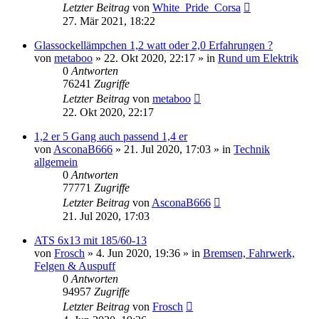
Letzter Beitrag
von
White_Pride_Corsa
27. Mär 2021, 18:22
Glassockellämpchen 1,2 watt oder 2,0 Erfahrungen ?
von
metaboo
»
22. Okt 2020, 22:17
» in
Rund um Elektrik
0
Antworten
76241
Zugriffe
Letzter Beitrag
von
metaboo
22. Okt 2020, 22:17
1,2 er 5 Gang auch passend 1,4 er
von
AsconaB666
»
21. Jul 2020, 17:03
» in
Technik
allgemein
0
Antworten
77771
Zugriffe
Letzter Beitrag
von
AsconaB666
21. Jul 2020, 17:03
ATS 6x13 mit 185/60-13
von
Frosch
»
4. Jun 2020, 19:36
» in
Bremsen, Fahrwerk,
Felgen & Auspuff
0
Antworten
94957
Zugriffe
Letzter Beitrag
von
Frosch