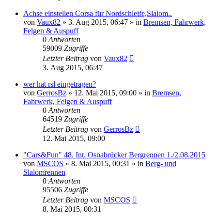
Achse einstellen Corsa für Nordschleife,Slalom..
von
Vaux82
»
3. Aug 2015, 06:47
» in
Bremsen, Fahrwerk,
Felgen & Auspuff
0
Antworten
59009
Zugriffe
Letzter Beitrag
von
Vaux82
3. Aug 2015, 06:47
wer hat rsl eingetragen?
von
GerrosBz
»
12. Mai 2015, 09:00
» in
Bremsen,
Fahrwerk, Felgen & Auspuff
0
Antworten
64519
Zugriffe
Letzter Beitrag
von
GerrosBz
12. Mai 2015, 09:00
"Cars&Fun" 48. Int. Osnabrücker Bergrennen 1./2.08.2015
von
MSCOS
»
8. Mai 2015, 00:31
» in
Berg- und
Slalomrennen
0
Antworten
95506
Zugriffe
Letzter Beitrag
von
MSCOS
8. Mai 2015, 00:31