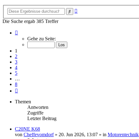
Erweiterte
Suche
Suche
Die Suche ergab 385 Treffer
Seite
1
Gehe zu Seite:
von
8
1
2
3
4
5
…
8
Nächste
Themen
Antworten
Zugriffe
Letzter Beitrag
C20NE K68
von
Cheffevomdorf
»
20. Jun 2026, 13:07
» in
Motorentechnik