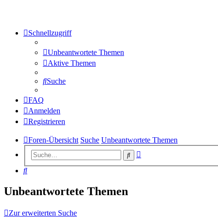
Schnellzugriff
Unbeantwortete Themen
Aktive Themen
Suche
FAQ
Anmelden
Registrieren
Foren-Übersicht
Suche
Unbeantwortete Themen
Erweiterte
Suche
Suche
Suche
Unbeantwortete Themen
Zur erweiterten Suche