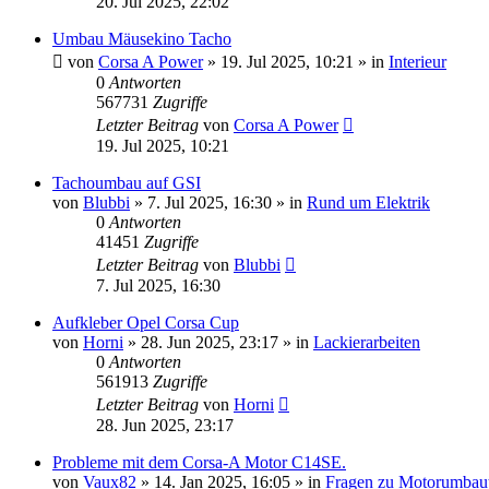
20. Jul 2025, 22:02
Umbau Mäusekino Tacho
von
Corsa A Power
»
19. Jul 2025, 10:21
» in
Interieur
0
Antworten
567731
Zugriffe
Letzter Beitrag
von
Corsa A Power
19. Jul 2025, 10:21
Tachoumbau auf GSI
von
Blubbi
»
7. Jul 2025, 16:30
» in
Rund um Elektrik
0
Antworten
41451
Zugriffe
Letzter Beitrag
von
Blubbi
7. Jul 2025, 16:30
Aufkleber Opel Corsa Cup
von
Horni
»
28. Jun 2025, 23:17
» in
Lackierarbeiten
0
Antworten
561913
Zugriffe
Letzter Beitrag
von
Horni
28. Jun 2025, 23:17
Probleme mit dem Corsa-A Motor C14SE.
von
Vaux82
»
14. Jan 2025, 16:05
» in
Fragen zu Motorumbau