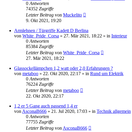
0
Antworten
74352
Zugriffe
Letzter Beitrag
von
Muckelito
9. Okt 2021, 19:20
Armlehnen / Türgriffe Kadett D Berlina
von
White_Pride_Corsa
»
27. Mär 2021, 18:22
» in
Interieur
0
Antworten
85384
Zugriffe
Letzter Beitrag
von
White_Pride_Corsa
27. Mär 2021, 18:22
Glassockellämpchen 1,2 watt oder 2,0 Erfahrungen ?
von
metaboo
»
22. Okt 2020, 22:17
» in
Rund um Elektrik
0
Antworten
76224
Zugriffe
Letzter Beitrag
von
metaboo
22. Okt 2020, 22:17
1,2 er 5 Gang auch passend 1,4 er
von
AsconaB666
»
21. Jul 2020, 17:03
» in
Technik allgemein
0
Antworten
77755
Zugriffe
Letzter Beitrag
von
AsconaB666