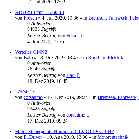
21. Jul 2020, 17:03
ATS 6x13 mit 185/60-13
von
Frosch
»
4. Jun 2020, 19:36
» in
Bremsen, Fahrwerk, Felg
0
Antworten
94933
Zugriffe
Letzter Beitrag
von
Frosch
4. Jun 2020, 19:36
Verteiler C14NZ
von
Balu
»
18. Dez 2019, 18:45
» in
Rund um Elektrik
0
Antworten
76240
Zugriffe
Letzter Beitrag
von
Balu
18. Dez 2019, 18:45
175/50 15
von
corsatimo
»
17. Dez 2019, 09:24
» in
Bremsen, Fahrwerk,
0
Antworten
93428
Zugriffe
Letzter Beitrag
von
corsatimo
17. Dez 2019, 09:24
Motor Steuergeräte Nummern C12, C14 + C16NZ
von
E1Driver
»
19. Aug 2019, 13:30
» in
Motorentechnik