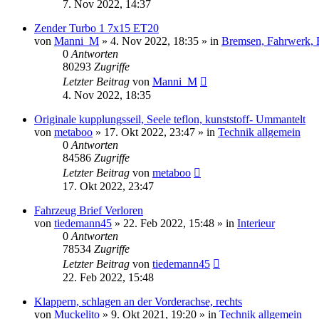
7. Nov 2022, 14:37
Zender Turbo 1 7x15 ET20
von
Manni_M
»
4. Nov 2022, 18:35
» in
Bremsen, Fahrwerk, 
0
Antworten
80293
Zugriffe
Letzter Beitrag
von
Manni_M
4. Nov 2022, 18:35
Originale kupplungsseil, Seele teflon, kunststoff- Ummantelt
von
metaboo
»
17. Okt 2022, 23:47
» in
Technik allgemein
0
Antworten
84586
Zugriffe
Letzter Beitrag
von
metaboo
17. Okt 2022, 23:47
Fahrzeug Brief Verloren
von
tiedemann45
»
22. Feb 2022, 15:48
» in
Interieur
0
Antworten
78534
Zugriffe
Letzter Beitrag
von
tiedemann45
22. Feb 2022, 15:48
Klappern, schlagen an der Vorderachse, rechts
von
Muckelito
»
9. Okt 2021, 19:20
» in
Technik allgemein