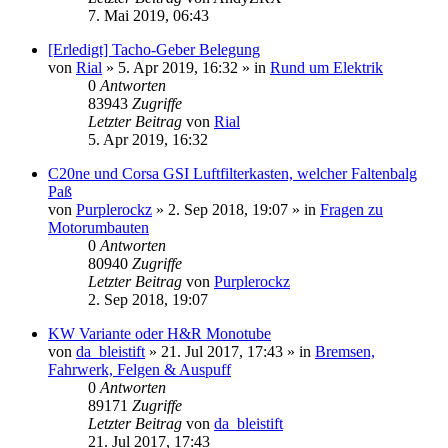
7. Mai 2019, 06:43
[Erledigt] Tacho-Geber Belegung
von
Rial
»
5. Apr 2019, 16:32
» in
Rund um Elektrik
0
Antworten
83943
Zugriffe
Letzter Beitrag
von
Rial
5. Apr 2019, 16:32
C20ne und Corsa GSI Luftfilterkasten, welcher Faltenbalg
Paß
von
Purplerockz
»
2. Sep 2018, 19:07
» in
Fragen zu
Motorumbauten
0
Antworten
80940
Zugriffe
Letzter Beitrag
von
Purplerockz
2. Sep 2018, 19:07
KW Variante oder H&R Monotube
von
da_bleistift
»
21. Jul 2017, 17:43
» in
Bremsen,
Fahrwerk, Felgen & Auspuff
0
Antworten
89171
Zugriffe
Letzter Beitrag
von
da_bleistift
21. Jul 2017, 17:43