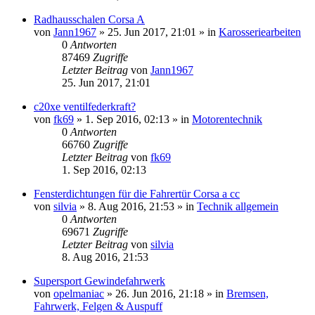
Radhausschalen Corsa A
von
Jann1967
»
25. Jun 2017, 21:01
» in
Karosseriearbeiten
0
Antworten
87469
Zugriffe
Letzter Beitrag
von
Jann1967
25. Jun 2017, 21:01
c20xe ventilfederkraft?
von
fk69
»
1. Sep 2016, 02:13
» in
Motorentechnik
0
Antworten
66760
Zugriffe
Letzter Beitrag
von
fk69
1. Sep 2016, 02:13
Fensterdichtungen für die Fahrertür Corsa a cc
von
silvia
»
8. Aug 2016, 21:53
» in
Technik allgemein
0
Antworten
69671
Zugriffe
Letzter Beitrag
von
silvia
8. Aug 2016, 21:53
Supersport Gewindefahrwerk
von
opelmaniac
»
26. Jun 2016, 21:18
» in
Bremsen,
Fahrwerk, Felgen & Auspuff