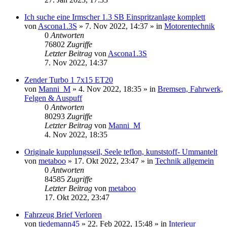
Ich suche eine Irmscher 1.3 SB Einspritzanlage komplett
von
Ascona1.3S
»
7. Nov 2022, 14:37
» in
Motorentechnik
0
Antworten
76802
Zugriffe
Letzter Beitrag
von
Ascona1.3S
7. Nov 2022, 14:37
Zender Turbo 1 7x15 ET20
von
Manni_M
»
4. Nov 2022, 18:35
» in
Bremsen, Fahrwerk,
Felgen & Auspuff
0
Antworten
80293
Zugriffe
Letzter Beitrag
von
Manni_M
4. Nov 2022, 18:35
Originale kupplungsseil, Seele teflon, kunststoff- Ummantelt
von
metaboo
»
17. Okt 2022, 23:47
» in
Technik allgemein
0
Antworten
84585
Zugriffe
Letzter Beitrag
von
metaboo
17. Okt 2022, 23:47
Fahrzeug Brief Verloren
von
tiedemann45
»
22. Feb 2022, 15:48
» in
Interieur