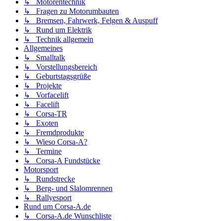
↳ Motorentechnik
↳ Fragen zu Motorumbauten
↳ Bremsen, Fahrwerk, Felgen & Auspuff
↳ Rund um Elektrik
↳ Technik allgemein
Allgemeines
↳ Smalltalk
↳ Vorstellungsbereich
↳ Geburtstagsgrüße
↳ Projekte
↳ Vorfacelift
↳ Facelift
↳ Corsa-TR
↳ Exoten
↳ Fremdprodukte
↳ Wieso Corsa-A?
↳ Termine
↳ Corsa-A Fundstücke
Motorsport
↳ Rundstrecke
↳ Berg- und Slalomrennen
↳ Rallyesport
Rund um Corsa-A.de
↳ Corsa-A.de Wunschliste