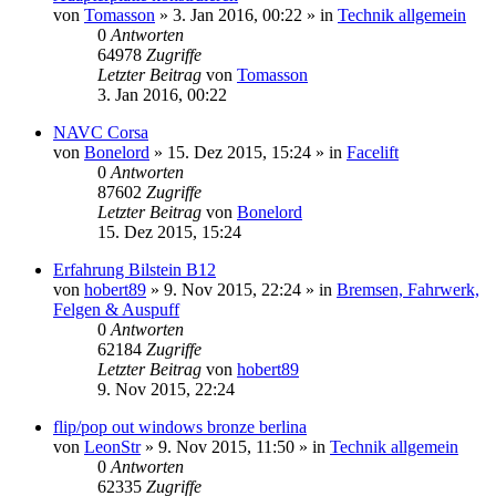
von
Tomasson
»
3. Jan 2016, 00:22
» in
Technik allgemein
0
Antworten
64978
Zugriffe
Letzter Beitrag
von
Tomasson
3. Jan 2016, 00:22
NAVC Corsa
von
Bonelord
»
15. Dez 2015, 15:24
» in
Facelift
0
Antworten
87602
Zugriffe
Letzter Beitrag
von
Bonelord
15. Dez 2015, 15:24
Erfahrung Bilstein B12
von
hobert89
»
9. Nov 2015, 22:24
» in
Bremsen, Fahrwerk,
Felgen & Auspuff
0
Antworten
62184
Zugriffe
Letzter Beitrag
von
hobert89
9. Nov 2015, 22:24
flip/pop out windows bronze berlina
von
LeonStr
»
9. Nov 2015, 11:50
» in
Technik allgemein
0
Antworten
62335
Zugriffe