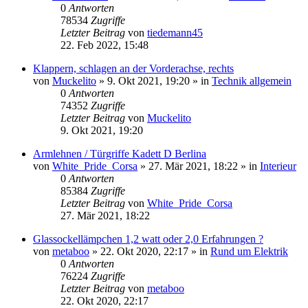
0
Antworten
78534
Zugriffe
Letzter Beitrag
von
tiedemann45
22. Feb 2022, 15:48
Klappern, schlagen an der Vorderachse, rechts
von
Muckelito
»
9. Okt 2021, 19:20
» in
Technik allgemein
0
Antworten
74352
Zugriffe
Letzter Beitrag
von
Muckelito
9. Okt 2021, 19:20
Armlehnen / Türgriffe Kadett D Berlina
von
White_Pride_Corsa
»
27. Mär 2021, 18:22
» in
Interieur
0
Antworten
85384
Zugriffe
Letzter Beitrag
von
White_Pride_Corsa
27. Mär 2021, 18:22
Glassockellämpchen 1,2 watt oder 2,0 Erfahrungen ?
von
metaboo
»
22. Okt 2020, 22:17
» in
Rund um Elektrik
0
Antworten
76224
Zugriffe
Letzter Beitrag
von
metaboo
22. Okt 2020, 22:17