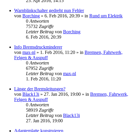
25. Apr 2016, 14:15
Warnblinkschalter gedreht nun Fehler
von
Borching
»
6. Feb 2016, 20:39
» in
Rund um Elektrik
0
Antworten
75732
Zugriffe
Letzter Beitrag
von
Borching
6. Feb 2016, 20:39
Info Bremsdruckminderer
von
max-nl
»
1. Feb 2016, 11:20
» in
Bremsen, Fahrwerk,
Felgen & Auspuff
0
Antworten
67952
Zugriffe
Letzter Beitrag
von
max-nl
1. Feb 2016, 11:20
Länge der Bremsleitungen?
von
Black13i
»
27. Jan 2016, 19:00
» in
Bremsen, Fahrwerk,
Felgen & Auspuff
0
Antworten
58919
Zugriffe
Letzter Beitrag
von
Black13i
27. Jan 2016, 19:00
Adapterplatte konstruieren