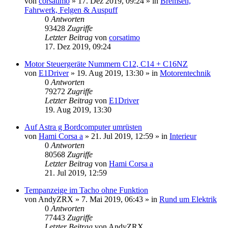
von
corsatimo
»
17. Dez 2019, 09:24
» in
Bremsen,
Fahrwerk, Felgen & Auspuff
0
Antworten
93428
Zugriffe
Letzter Beitrag
von
corsatimo
17. Dez 2019, 09:24
Motor Steuergeräte Nummern C12, C14 + C16NZ
von
E1Driver
»
19. Aug 2019, 13:30
» in
Motorentechnik
0
Antworten
79272
Zugriffe
Letzter Beitrag
von
E1Driver
19. Aug 2019, 13:30
Auf Astra g Bordcomputer umrüsten
von
Hami Corsa a
»
21. Jul 2019, 12:59
» in
Interieur
0
Antworten
80568
Zugriffe
Letzter Beitrag
von
Hami Corsa a
21. Jul 2019, 12:59
Tempanzeige im Tacho ohne Funktion
von
AndyZRX
»
7. Mai 2019, 06:43
» in
Rund um Elektrik
0
Antworten
77443
Zugriffe
Letzter Beitrag
von
AndyZRX