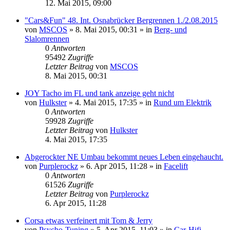
12. Mai 2015, 09:00
"Cars&Fun" 48. Int. Osnabrücker Bergrennen 1./2.08.2015
von
MSCOS
»
8. Mai 2015, 00:31
» in
Berg- und
Slalomrennen
0
Antworten
95492
Zugriffe
Letzter Beitrag
von
MSCOS
8. Mai 2015, 00:31
JOY Tacho im FL und tank anzeige geht nicht
von
Hulkster
»
4. Mai 2015, 17:35
» in
Rund um Elektrik
0
Antworten
59928
Zugriffe
Letzter Beitrag
von
Hulkster
4. Mai 2015, 17:35
Abgerockter NE Umbau bekommt neues Leben eingehaucht.
von
Purplerockz
»
6. Apr 2015, 11:28
» in
Facelift
0
Antworten
61526
Zugriffe
Letzter Beitrag
von
Purplerockz
6. Apr 2015, 11:28
Corsa etwas verfeinert mit Tom & Jerry
von
Psycho-Tuning
»
5. Apr 2015, 11:03
» in
Car-Hifi