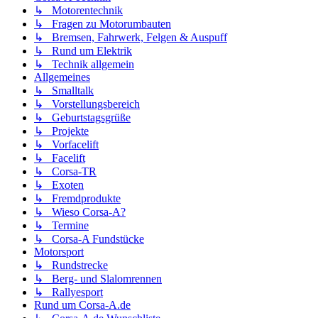
↳ Motorentechnik
↳ Fragen zu Motorumbauten
↳ Bremsen, Fahrwerk, Felgen & Auspuff
↳ Rund um Elektrik
↳ Technik allgemein
Allgemeines
↳ Smalltalk
↳ Vorstellungsbereich
↳ Geburtstagsgrüße
↳ Projekte
↳ Vorfacelift
↳ Facelift
↳ Corsa-TR
↳ Exoten
↳ Fremdprodukte
↳ Wieso Corsa-A?
↳ Termine
↳ Corsa-A Fundstücke
Motorsport
↳ Rundstrecke
↳ Berg- und Slalomrennen
↳ Rallyesport
Rund um Corsa-A.de