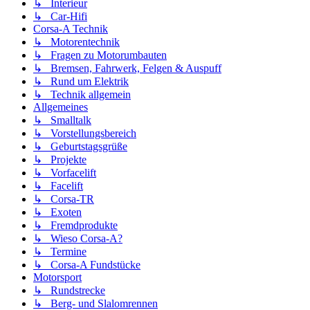
↳ Interieur
↳ Car-Hifi
Corsa-A Technik
↳ Motorentechnik
↳ Fragen zu Motorumbauten
↳ Bremsen, Fahrwerk, Felgen & Auspuff
↳ Rund um Elektrik
↳ Technik allgemein
Allgemeines
↳ Smalltalk
↳ Vorstellungsbereich
↳ Geburtstagsgrüße
↳ Projekte
↳ Vorfacelift
↳ Facelift
↳ Corsa-TR
↳ Exoten
↳ Fremdprodukte
↳ Wieso Corsa-A?
↳ Termine
↳ Corsa-A Fundstücke
Motorsport
↳ Rundstrecke
↳ Berg- und Slalomrennen