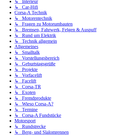
↳ Interieur
↳ Car-Hifi
Corsa-A Technik
↳ Motorentechnik
↳ Fragen zu Motorumbauten
↳ Bremsen, Fahrwerk, Felgen & Auspuff
↳ Rund um Elektrik
↳ Technik allgemein
Allgemeines
↳ Smalltalk
↳ Vorstellungsbereich
↳ Geburtstagsgrüße
↳ Projekte
↳ Vorfacelift
↳ Facelift
↳ Corsa-TR
↳ Exoten
↳ Fremdprodukte
↳ Wieso Corsa-A?
↳ Termine
↳ Corsa-A Fundstücke
Motorsport
↳ Rundstrecke
↳ Berg- und Slalomrennen