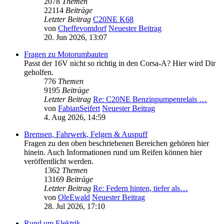
2078
Themen
22114
Beiträge
Letzter Beitrag
C20NE K68
von
Cheffevomdorf
Neuester Beitrag
20. Jun 2026, 13:07
Fragen zu Motorumbauten
Passt der 16V nicht so richtig in den Corsa-A? Hier wird Dir
geholfen.
776
Themen
9195
Beiträge
Letzter Beitrag
Re: C20NE Benzinpumpenrelais …
von
FabianSeifert
Neuester Beitrag
4. Aug 2026, 14:59
Bremsen, Fahrwerk, Felgen & Auspuff
Fragen zu den oben beschriebenen Bereichen gehören hier
hinein. Auch Informationen rund um Reifen können hier
veröffentlicht werden.
1362
Themen
13169
Beiträge
Letzter Beitrag
Re: Federn hinten, tiefer als…
von
OleEwald
Neuester Beitrag
28. Jul 2026, 17:10
Rund um Elektrik