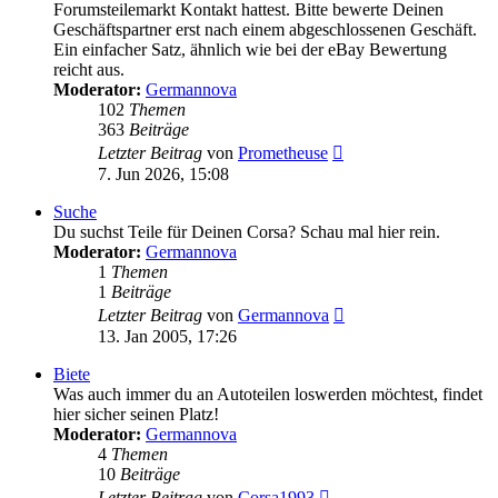
Forumsteilemarkt Kontakt hattest. Bitte bewerte Deinen
Geschäftspartner erst nach einem abgeschlossenen Geschäft.
Ein einfacher Satz, ähnlich wie bei der eBay Bewertung
reicht aus.
Moderator:
Germannova
102
Themen
363
Beiträge
Neuester
Letzter Beitrag
von
Prometheuse
Beitrag
7. Jun 2026, 15:08
Suche
Du suchst Teile für Deinen Corsa? Schau mal hier rein.
Moderator:
Germannova
1
Themen
1
Beiträge
Neuester
Letzter Beitrag
von
Germannova
Beitrag
13. Jan 2005, 17:26
Biete
Was auch immer du an Autoteilen loswerden möchtest, findet
hier sicher seinen Platz!
Moderator:
Germannova
4
Themen
10
Beiträge
Neuester
Letzter Beitrag
von
Corsa1993