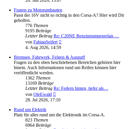
20. Jun 2026, 13:07
Fragen zu Motorumbauten
Passt der 16V nicht so richtig in den Corsa-A? Hier wird Dir
geholfen.
776
Themen
9195
Beiträge
Letzter Beitrag
Re: C20NE Benzinpumpenrelais …
Neuester
von
FabianSeifert
Beitrag
4. Aug 2026, 14:59
Bremsen, Fahrwerk, Felgen & Auspuff
Fragen zu den oben beschriebenen Bereichen gehören hier
hinein. Auch Informationen rund um Reifen können hier
veröffentlicht werden.
1362
Themen
13169
Beiträge
Letzter Beitrag
Re: Federn hinten, tiefer als…
Neuester
von
OleEwald
Beitrag
28. Jul 2026, 17:10
Rund um Elektrik
Platz für alles rund um die Elektronik im Corsa-A.
823
Themen
6964
Beiträge