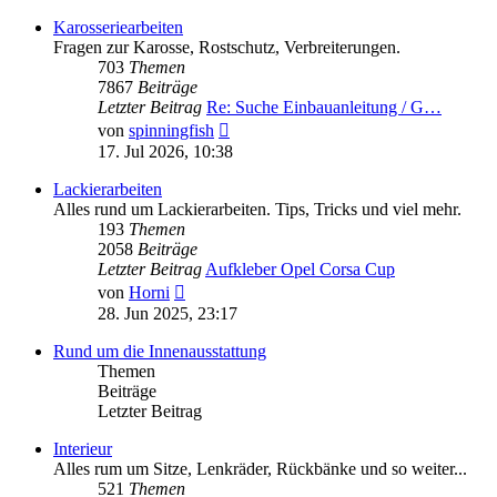
Karosseriearbeiten
Fragen zur Karosse, Rostschutz, Verbreiterungen.
703
Themen
7867
Beiträge
Letzter Beitrag
Re: Suche Einbauanleitung / G…
Neuester
von
spinningfish
Beitrag
17. Jul 2026, 10:38
Lackierarbeiten
Alles rund um Lackierarbeiten. Tips, Tricks und viel mehr.
193
Themen
2058
Beiträge
Letzter Beitrag
Aufkleber Opel Corsa Cup
Neuester
von
Horni
Beitrag
28. Jun 2025, 23:17
Rund um die Innenausstattung
Themen
Beiträge
Letzter Beitrag
Interieur
Alles rum um Sitze, Lenkräder, Rückbänke und so weiter...
521
Themen