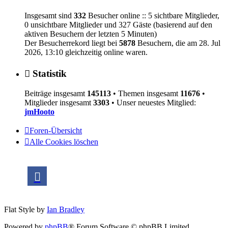
Insgesamt sind
332
Besucher online :: 5 sichtbare Mitglieder,
0 unsichtbare Mitglieder und 327 Gäste (basierend auf den
aktiven Besuchern der letzten 5 Minuten)
Der Besucherrekord liegt bei
5878
Besuchern, die am 28. Jul
2026, 13:10 gleichzeitig online waren.
Statistik
Beiträge insgesamt
145113
• Themen insgesamt
11676
•
Mitglieder insgesamt
3303
• Unser neuestes Mitglied:
jmHooto
Foren-Übersicht
Alle Cookies löschen
Flat Style by
Ian Bradley
Powered by
phpBB
® Forum Software © phpBB Limited